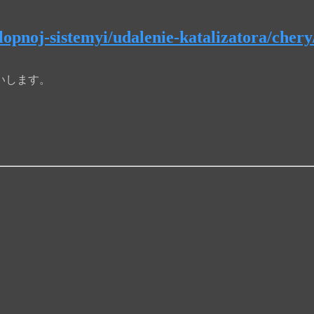
xlopnoj-sistemyi/udalenie-katalizatora/chery
いします。